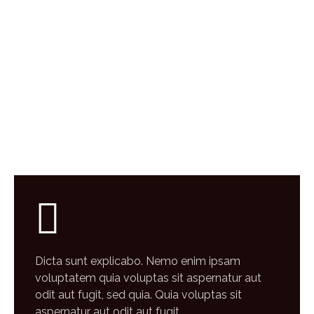
Dicta sunt explicabo. Nemo enim ipsam
voluptatem quia voluptas sit aspernatur aut
odit aut fugit, sed quia. Quia voluptas sit
aspernatur aut odit aut fugit.